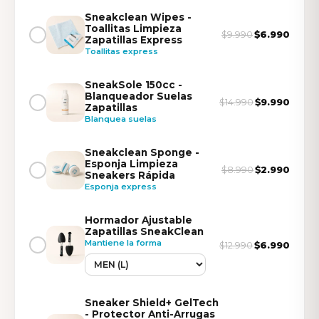
Sneakclean Wipes -
Toallitas Limpieza
$6.990
$9.990
Zapatillas Express
Toallitas express
SneakSole 150cc -
Blanqueador Suelas
$9.990
$14.990
Zapatillas
Blanquea suelas
Sneakclean Sponge -
Esponja Limpieza
$2.990
$8.990
Sneakers Rápida
Esponja express
Hormador Ajustable
Zapatillas SneakClean
Mantiene la forma
$6.990
$12.990
Sneaker Shield+ GelTech
- Protector Anti-Arrugas