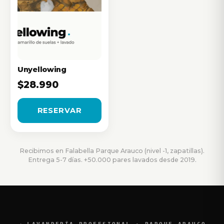
Unyellowing
$28.990
RESERVAR
Recibimos en Falabella Parque Arauco (nivel -1, zapatillas).
Entrega 5-7 días. +50.000 pares lavados desde 2019.