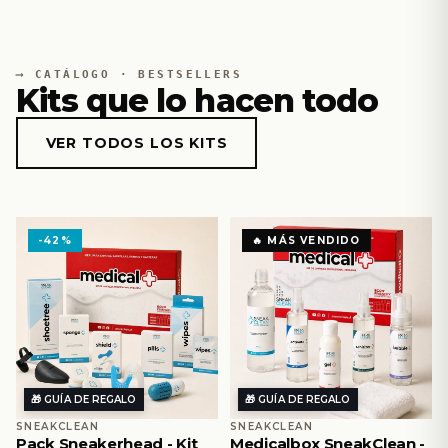
CATÁLOGO · BESTSELLERS
Kits que lo hacen todo
VER TODOS LOS KITS
-42%
🔥 MÁS VENDIDO
🎁 GUÍA DE REGALO
🎁 GUÍA DE REGALO
SNEAKCLEAN
SNEAKCLEAN
Pack Sneakerhead - Kit
Medicalbox SneakClean -