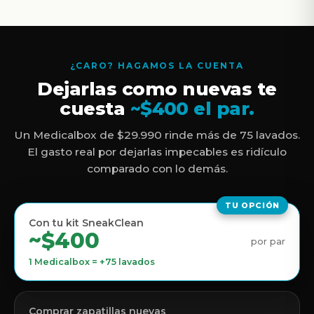
¿CARO? HAGAMOS LA CUENTA
Dejarlas como nuevas te
cuesta
~$400 el par.
Un Medicalbox de $29.990 rinde más de 75 lavados.
El gasto real por dejarlas impecables es ridículo
comparado con lo demás.
TU OPCIÓN
Con tu kit SneakClean
~$400
por par
1 Medicalbox = +75 lavados
Comprar zapatillas nuevas