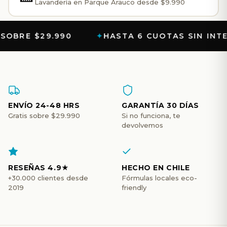
Lavandería en Parque Arauco desde $9.990
lo
hacemos
.990
HASTA 6 CUOTAS SIN INTERÉS
nosotros?
ENVÍO 24-48 HRS
GARANTÍA 30 DÍAS
Gratis sobre $29.990
Si no funciona, te
devolvemos
RESEÑAS 4.9★
HECHO EN CHILE
+30.000 clientes desde
Fórmulas locales eco-
2019
friendly