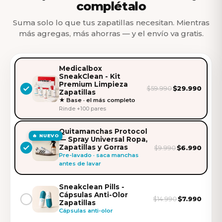
complétalo
Suma solo lo que tus zapatillas necesitan. Mientras
más agregas, más ahorras — y el envío va gratis.
Medicalbox
SneakClean - Kit
Premium Limpieza
$29.990
$59.990
Zapatillas
★ Base · el más completo
Rinde +100 pares
Quitamanchas Protocol
🔥 NUEVO
— Spray Universal Ropa,
Zapatillas y Gorras
$6.990
$9.990
Pre-lavado · saca manchas
antes de lavar
Sneakclean Pills -
Cápsulas Anti-Olor
$7.990
$14.990
Zapatillas
Cápsulas anti-olor