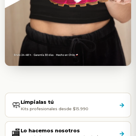
sneakers
en
Chile
—
SneakClean
¿Lo
Límpialas tú
🧼
→
limpias
Kits profesionales desde $15.990
tú
o
Lo hacemos nosotros
🏬
→