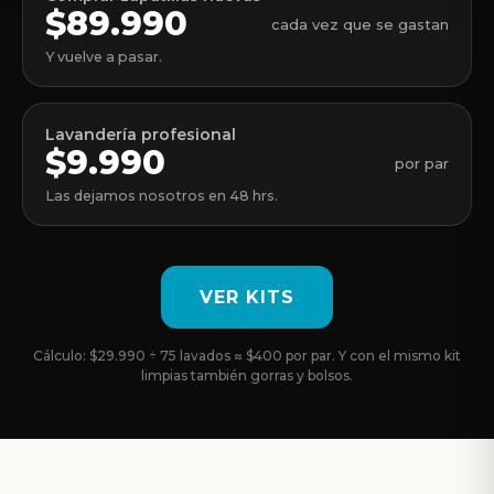
$89.990
cada vez que se gastan
Y vuelve a pasar.
Lavandería profesional
$9.990
por par
Las dejamos nosotros en 48 hrs.
VER KITS
Cálculo: $29.990 ÷ 75 lavados ≈ $400 por par. Y con el mismo kit
limpias también gorras y bolsos.